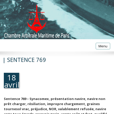
Toggle
Menu
navigatio
| SENTENCE 769
18
avril
1990
Sentence 769 – Synacomex, présentation navire, navire non
prêt charger, résiliation, impropre chargement, graines
tournesol vrac, préjudice, NOR, valablement refusée, navire