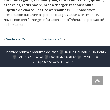
apte tous égards, recevoir grain, vente coût et fret, qualifié,
état cales, refus navire, prêt à charger, responsabilité,
Rupture de charte – notice of readiness.
C/P Synacomex.
Présentation du navire au port de charge. Clause 6 de l’imprimé.
Navire non prêt à charger. Résiliation par l’affréteur. Responsabilité
de l’armateur.
«
Sentence 768
Sentence 773
»
Chambre Arbitrale Maritime de Paris
16, rue Daunou 75002 PARIS
Tél: 01 42 96 40 41
Fax: 01 42 96 40 42
Email
©
2016|Agence Web :
DGWEBART