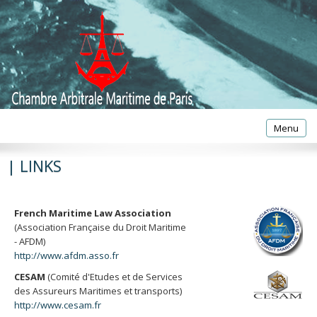
Toggle
Menu
navigatio
| LINKS
French Maritime Law Association
(Association Française du Droit Maritime
- AFDM)
http://www.afdm.asso.fr
CESAM
(Comité d'Etudes et de Services
des Assureurs Maritimes et transports)
http://www.cesam.fr