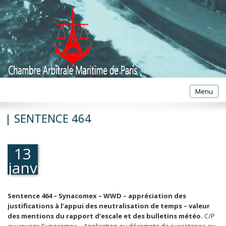
Toggle
Menu
navigatio
| SENTENCE 464
13
janvier
1983
Sentence 464 – Synacomex – WWD – appréciation des
justifications à l’appui des neutralisation de temps – valeur
des mentions du rapport d’escale et des bulletins météo.
C/P