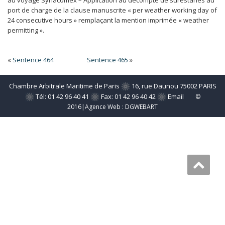
au voyage Synacomex – Application au décompte de surestaries au
port de charge de la clause manuscrite « per weather working day of
24 consecutive hours » remplaçant la mention imprimée « weather
permitting ».
«
Sentence 464
Sentence 465
»
Chambre Arbitrale Maritime de Paris
16, rue Daunou 75002 PARIS
Tél: 01 42 96 40 41
Fax: 01 42 96 40 42
Email
©
2016|Agence Web :
DGWEBART