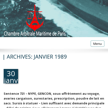
Toggle
Menu
navigatio
| ARCHIVES:
JANVIER 1989
30
janvier
1989
Sentence 721 – NYPE, GENCON, sous-affrètement au voyage,
avaries cargaison, surestaries, prescription, poudre de lait en
sacs. Sursis à statuer – Lien suffisant avec demande principale