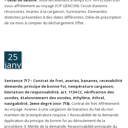
– délai de saisine.
Sous-affrètement à temps (C/P NYPE) suivi d’un
sous-affrètement au voyage (C/P GENCON). Circuit d’actions
récursoires. Avaries à la cargaison. Surestaries. Demandes
distinctes présentées à des dates différentes. Délai de prescription
de six mois à compter du déchargement. Effet.
25
janvier
1989
Sentence 717 – Contrat de fret, avaries, bananes, recevabilité
demande, principe de bonne foi, température cargaison,
limitation de responsabilité, art. 1134 CC, vérification des
sondes, étalonnement des sondes, éthylène, éthrel,
navigabilité, 2eme degré (voir 718).
Contrat de fret. Affrètement
au voyage. Avaries à une cargaison de bananes du fait du non
maintien de la température requise. I. Recevabilité de la demande.
Application du principe de bonne foi au déroulement de la
procédure. II. Mérite de la demande. Responsabilité principale du