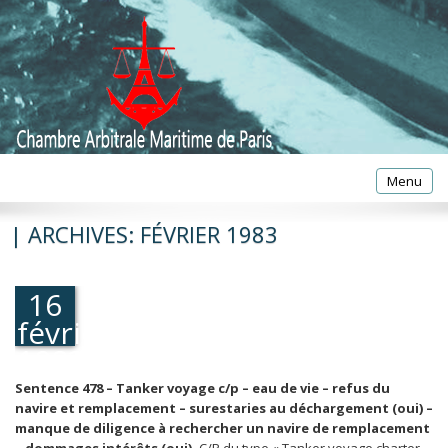
Toggle
Menu
navigatio
| ARCHIVES:
FÉVRIER 1983
16
février
1983
Sentence 478 – Tanker voyage c/p – eau de vie – refus du
navire et remplacement – surestaries au déchargement (oui) –
manque de diligence à rechercher un navire de remplacement