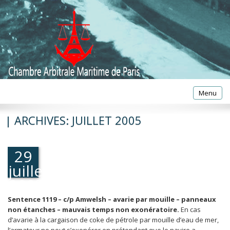
Toggle
Menu
navigatio
| ARCHIVES:
JUILLET 2005
29
juillet
2005
Sentence 1119 – c/p Amwelsh – avarie par mouille – panneaux
non étanches – mauvais temps non exonératoire.
En cas
d’avarie à la cargaison de coke de pétrole par mouille d’eau de mer,