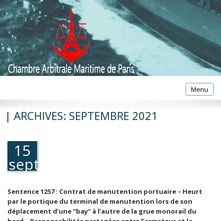
Toggle
Menu
navigatio
| ARCHIVES:
SEPTEMBRE 2021
15
septembre
2021
Sentence 1257 : Contrat de manutention portuaire – Heurt
par le portique du terminal de manutention lors de son
déplacement d’une “bay” à l’autre de la grue monorail du