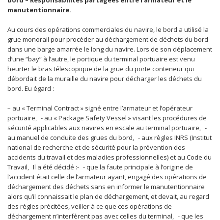
bord – Responsabilités partagées entre l’armateur et le
manutentionnaire.
Au cours des opérations commerciales du navire, le bord a utilisé la
grue monorail pour procéder au déchargement de déchets du bord
dans une barge amarrée le long du navire. Lors de son déplacement
d’une “bay” à l’autre, le portique du terminal portuaire est venu
heurter le bras télescopique de la grue du porte conteneur qui
débordait de la muraille du navire pour décharger les déchets du
bord. Eu égard :
– au « Terminal Contract » signé entre l’armateur et l’opérateur
portuaire, - au « Package Safety Vessel » visant les procédures de
sécurité applicables aux navires en escale au terminal portuaire, -
au manuel de conduite des grues du bord, - aux règles INRS (Institut
national de recherche et de sécurité pour la prévention des
accidents du travail et des maladies professionnelles) et au Code du
Travail, Il a été décidé :- - que la faute principale à l’origine de
l’accident était celle de l’armateur ayant, engagé des opérations de
déchargement des déchets sans en informer le manutentionnaire
alors qu’il connaissait le plan de déchargement, et devait, au regard
des règles précitées, veiller à ce que ces opérations de
déchargement n’interfèrent pas avec celles du terminal, - que les