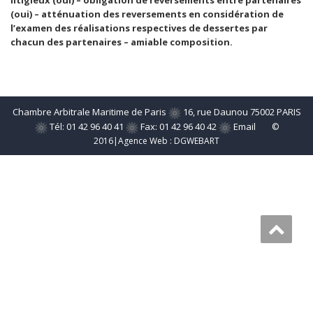
litigieux (oui) – obligation de reversements entre partenaires
(oui) – atténuation des reversements en considération de
l’examen des réalisations respectives de dessertes par
chacun des partenaires – amiable composition.
Chambre Arbitrale Maritime de Paris
16, rue Daunou 75002 PARIS
Tél: 01 42 96 40 41
Fax: 01 42 96 40 42
Email
©
2016|Agence Web :
DGWEBART