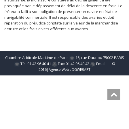
insuffisante, la moisissure constatée au déchargement a été
provoquée par le dépassement de délai de la descente en froid. Le
fréteur a failli à son obligation de présenter un navire en état de
navigabilité commerciale. Il est responsable des avaries et doit
réparation du préjudice constaté sur la valeur de la marchandise
détruite et les frais divers afférents aux avaries.
Chambre Arbitrale Maritime de Paris
16, rue Daunou 75002 PARIS
Tél: 01 42 96 40 41
Fax: 01 42 96 40 42
Email
©
2016|Agence Web :
DGWEBART