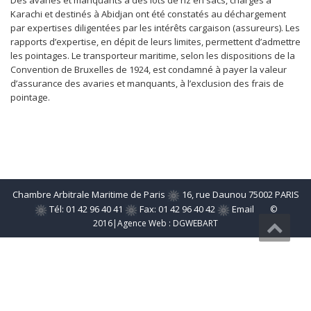
Des avaries et manquants à des lots de riz en sacs, chargés à
Karachi et destinés à Abidjan ont été constatés au déchargement
par expertises diligentées par les intérêts cargaison (assureurs). Les
rapports d’expertise, en dépit de leurs limites, permettent d’admettre
les pointages. Le transporteur maritime, selon les dispositions de la
Convention de Bruxelles de 1924, est condamné à payer la valeur
d’assurance des avaries et manquants, à l’exclusion des frais de
pointage.
Chambre Arbitrale Maritime de Paris
16, rue Daunou 75002 PARIS
Tél: 01 42 96 40 41
Fax: 01 42 96 40 42
Email
©
2016|Agence Web :
DGWEBART