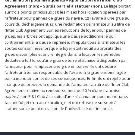
Réclamation pour manquants – Application de l’Inter Club
Agreement (non) – Sursis partiel à statuer (non).
Le litige portait
sur trois points principaux : (1) les mises hors location opérées par
l’affréteur pour pannes de grues du navire, (2) l’avarie à une grue au
cours du déchargement, (3) une réclamation de l’armateur au titre de
l’Inter Club Agreement. Sur les réductions de loyer pour pannes de
grues, les arbitres ont appliqué une clause additionnelle qui,
contrairement à la clause imprimée, n’imputait pas à l’armateur les
soutes consommées lorsque le loyer était réduit au prorata des
grues disponibles et ont réintégré dans la location les périodes
déduites à tort lorsqu’une grue de terre était mise à disposition par
l’armateur pour remplacer une grue en panne. Ils ont déclaré
l’affréteur à temps responsable de l’avarie à la grue endommagée
par la manutention et de ses conséquences. Enfin, ils ont rejeté pour
manque de preuves la demande de l’armateur au titre de l’Inter Club
Agreement relative au remboursement de 50 % d’une franchise
payée à son P & I Club à la suite d’une réclamation pour manquants
faisant l’objet d’un autre arbitrage et ont refusé de surseoir à
statuer sur ce point en raison de l’indivisibilité de l’instance.