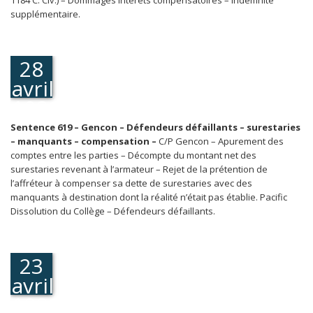
1184 C. Civ.) – Dommages intérêts compensatoires – Indemnité
supplémentaire.
28
avril
1986
Sentence 619 – Gencon – Défendeurs défaillants – surestaries
– manquants – compensation –
C/P Gencon – Apurement des
comptes entre les parties – Décompte du montant net des
surestaries revenant à l’armateur – Rejet de la prétention de
l’affréteur à compenser sa dette de surestaries avec des
manquants à destination dont la réalité n’était pas établie. Pacific
Dissolution du Collège – Défendeurs défaillants.
23
avril
1986