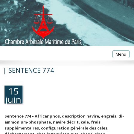
Toggle
Menu
navigatio
| SENTENCE 774
15
juin
1990
Sentence 774 – Africanphos, description navire, engrais, di-
ammonium-phosphate, navire décrit, cale, frais
supplémentaires, configuration générale des cales,