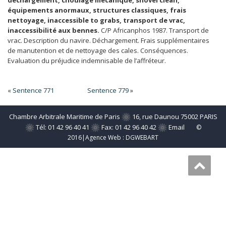
déchargement, choulage mécanique, shovel clean,
équipements anormaux, structures classiques, frais
nettoyage, inaccessible to grabs, transport de vrac,
inaccessibilité aux bennes.
C/P Africanphos 1987. Transport de
vrac. Description du navire. Déchargement. Frais supplémentaires
de manutention et de nettoyage des cales. Conséquences.
Evaluation du préjudice indemnisable de l’affréteur.
«
Sentence 771
Sentence 779
»
Chambre Arbitrale Maritime de Paris
16, rue Daunou 75002 PARIS
Tél: 01 42 96 40 41
Fax: 01 42 96 40 42
Email
©
2016|Agence Web :
DGWEBART