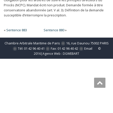
Obligation pour les arbitres de suivre les principes directeurs du
Procès (NCPC). Mandat écrit non produit. Demande formée à titre
conservatoire abandonnée (art. V al. 3). Définition de la demande
susceptible d’interrompre la prescription.
«
Sentence 883
Sentence 880
»
Chambre Arbitrale Maritime de Paris
16, rue Daunou 75002 PARIS
Tél: 01 42 96 40 41
Fax: 01 42 96 40 42
Email
©
2016|Agence Web :
DGWEBART