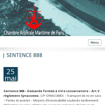
Toggle
Menu
navigatio
| SENTENCE 888
25
mai
1994
Sentence 888 – Demande formée à titre conservatoire – Art.V
règlement Synacomex.
C/P SYNACOMEX – Transport de riz en sacs
– Pertes et avaries – Moyens d’irrecevabilité soulevés tardivement.