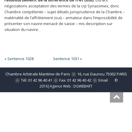
remboursement de la différence de fret (oui).
Durant
négociations acceptation des termes de la c/p Synacomex, donc
Chambre compétente – sujet détails jurisprudence de la Chambre –
matérialité de l’affrètement (oui) – armateur dans l’impossibilité de
présenter son navire menacé de saisie – mis description sur
situation du navire.
«
Sentence 1028
Sentence 1031
»
Chambre Arbitrale Maritime de Paris
16, rue Daunou 75002 PARIS
Tél: 01 42 96 40 41
Fax: 01 42 96 40 42
Email
©
2016|Agence Web :
DGWEBART