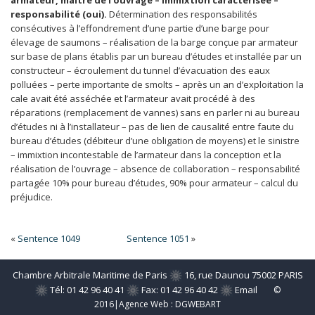
armateur, maître de l’ouvrage – immixtion caractérisée –
responsabilité (oui).
Détermination des responsabilités
consécutives à l’effondrement d’une partie d’une barge pour
élevage de saumons – réalisation de la barge conçue par armateur
sur base de plans établis par un bureau d’études et installée par un
constructeur – écroulement du tunnel d’évacuation des eaux
polluées – perte importante de smolts – après un an d’exploitation la
cale avait été asséchée et l’armateur avait procédé à des
réparations (remplacement de vannes) sans en parler ni au bureau
d’études ni à l’installateur – pas de lien de causalité entre faute du
bureau d’études (débiteur d’une obligation de moyens) et le sinistre
– immixtion incontestable de l’armateur dans la conception et la
réalisation de l’ouvrage – absence de collaboration – responsabilité
partagée 10% pour bureau d’études, 90% pour armateur – calcul du
préjudice.
«
Sentence 1049
Sentence 1051
»
Chambre Arbitrale Maritime de Paris
16, rue Daunou 75002 PARIS
Tél: 01 42 96 40 41
Fax: 01 42 96 40 42
Email
©
2016|Agence Web :
DGWEBART