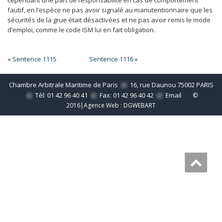
cependant une part de responsabilité en cas de comportement
fautif, en l’espèce ne pas avoir signalé au manutentionnaire que les
sécurités de la grue était désactivées et ne pas avoir remis le mode
d’emploi, comme le code ISM lui en fait obligation.
«
Sentence 1115
Sentence 1116
»
Chambre Arbitrale Maritime de Paris
16, rue Daunou 75002 PARIS
Tél: 01 42 96 40 41
Fax: 01 42 96 40 42
Email
©
2016|Agence Web :
DGWEBART