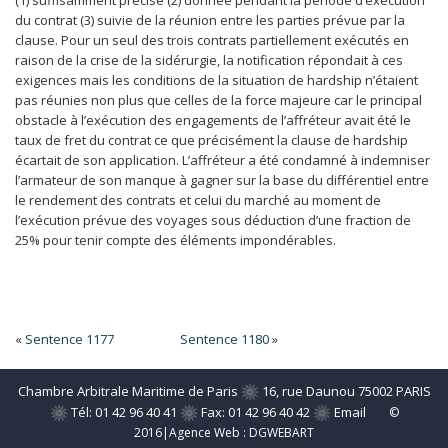
(1) suffisamment précise (2) donnée pendant la période d’exécution
du contrat (3) suivie de la réunion entre les parties prévue par la
clause. Pour un seul des trois contrats partiellement exécutés en
raison de la crise de la sidérurgie, la notification répondait à ces
exigences mais les conditions de la situation de hardship n’étaient
pas réunies non plus que celles de la force majeure car le principal
obstacle à l’exécution des engagements de l’affréteur avait été le
taux de fret du contrat ce que précisément la clause de hardship
écartait de son application. L’affréteur a été condamné à indemniser
l’armateur de son manque à gagner sur la base du différentiel entre
le rendement des contrats et celui du marché au moment de
l’exécution prévue des voyages sous déduction d’une fraction de
25% pour tenir compte des éléments impondérables.
«
Sentence 1177
Sentence 1180
»
Chambre Arbitrale Maritime de Paris
16, rue Daunou 75002 PARIS
Tél: 01 42 96 40 41
Fax: 01 42 96 40 42
Email
©
2016|Agence Web :
DGWEBART